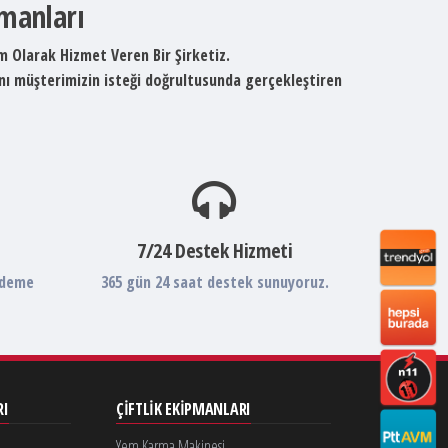
pmanları
um Olarak Hizmet Veren Bir Şirketiz.
ını müşterimizin isteği doğrultusunda gerçekleştiren
7/24 Destek Hizmeti
ödeme
365 gün 24 saat destek sunuyoruz.
RI
ÇIFTLIK EKIPMANLARI
Yem Karma Makinesi