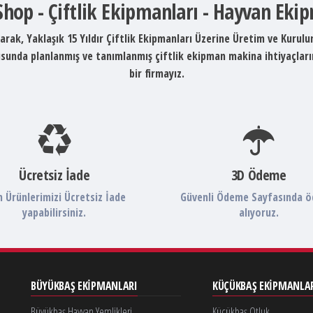
 Shop - Çiftlik Ekipmanları - Hayvan Eki
arak, Yaklaşık 15 Yıldır Çiftlik Ekipmanları Üzerine Üretim ve Kurul
ltusunda planlanmış ve tanımlanmış çiftlik ekipman makina ihtiyaçlar
bir firmayız.
Ücretsiz İade
3D Ödeme
 Ürünlerimizi Ücretsiz İade
Güvenli Ödeme Sayfasında 
yapabilirsiniz.
alıyoruz.
BÜYÜKBAŞ EKIPMANLARI
KÜÇÜKBAŞ EKIPMANLA
Büyükbaş Hayvan Yemlikleri
Küçükbaş Otluk