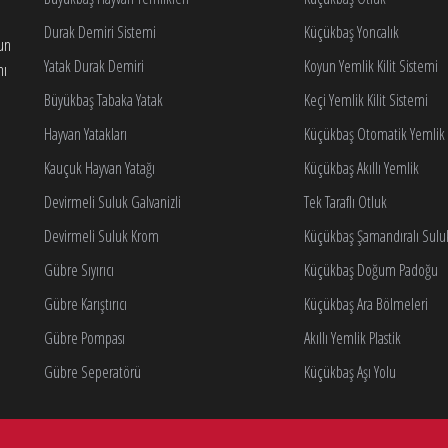
Durak Demiri Sistemi
Küçükbaş Yoncalık
gun
Yatak Durak Demiri
Koyun Yemlik Kilit Sistemi
nı
Büyükbaş Tabaka Yatak
Keçi Yemlik Kilit Sistemi
Hayvan Yatakları
Küçükbaş Otomatik Yemlik K
Kauçuk Hayvan Yatağı
Küçükbaş Akıllı Yemlik
Devirmeli Suluk Galvanizli
Tek Taraflı Otluk
Devirmeli Suluk Krom
Küçükbaş Şamandıralı Sulu
Gübre Sıyırıcı
Küçükbaş Doğum Padoğu
Gübre Karıştırıcı
Küçükbaş Ara Bölmeleri
Gübre Pompası
Akıllı Yemlik Plastik
Gübre Seperatörü
Küçükbaş Aşı Yolu