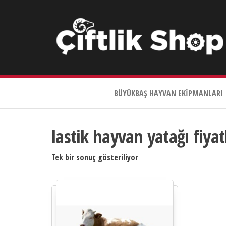
Çiftlik
Shop
BÜYÜKBAŞ HAYVAN EKIPMANLARI
0533
644
3989
lastik hayvan yatağı fiyat
Tek bir sonuç gösteriliyor