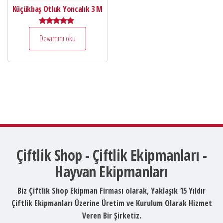
Küçükbaş Otluk Yoncalık 3 M
5 üzerinden
Devamını oku
5.00
oy aldı
Çiftlik Shop - Çiftlik Ekipmanları -
Hayvan Ekipmanları
Biz Çiftlik Shop Ekipman Firması olarak, Yaklaşık 15 Yıldır
Çiftlik Ekipmanları Üzerine Üretim ve Kurulum Olarak Hizmet
Veren Bir Şirketiz.