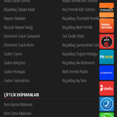
Yatak Durak Demiri
Koyun Yemlik Kilit Sistemi
Büyükbaş Tabaka Yatak
Keçi Yemlik Kilit Sistemi
Hayvan Yatakları
Küçükbaş Otomatik Yemlik Kilidi
Kauçuk Hayvan Yatağı
Küçükbaş Akıllı Yemlik
Devirmeli Suluk Galvanizli
Tek Taraflı Otluk
Devirmeli Suluk Krom
Küçükbaş Şamandıralı Suluk
Gübre Sıyırıcı
Küçükbaş Doğum Padoğu
Gübre Karıştırıcı
Küçükbaş Ara Bölmeleri
Gübre Pompası
Akıllı Yemlik Plastik
Gübre Seperatörü
Küçükbaş Aşı Yolu
ÇIFTLIK EKIPMANLARI
Yem Karma Makinesi
Yem Ezme Makinesi