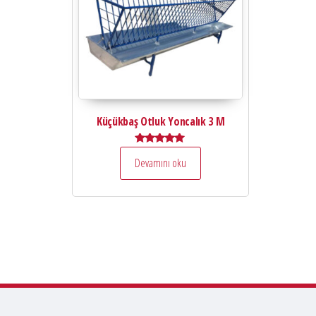
Küçükbaş Otluk Yoncalık 3 M
5 üzerinden
Devamını oku
5.00
oy aldı