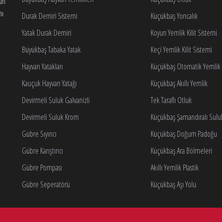
gun
nı
Durak Demiri Sistemi
Küçükbaş Yoncalık
Yatak Durak Demiri
Koyun Yemlik Kilit Sistemi
Büyükbaş Tabaka Yatak
Keçi Yemlik Kilit Sistemi
Hayvan Yatakları
Küçükbaş Otomatik Yemlik K
Kauçuk Hayvan Yatağı
Küçükbaş Akıllı Yemlik
Devirmeli Suluk Galvanizli
Tek Taraflı Otluk
Devirmeli Suluk Krom
Küçükbaş Şamandıralı Sulu
Gübre Sıyırıcı
Küçükbaş Doğum Padoğu
Gübre Karıştırıcı
Küçükbaş Ara Bölmeleri
Gübre Pompası
Akıllı Yemlik Plastik
Gübre Seperatörü
Küçükbaş Aşı Yolu