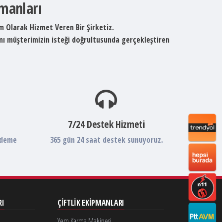
pmanları
um Olarak Hizmet Veren Bir Şirketiz.
ını müşterimizin isteği doğrultusunda gerçekleştiren
7/24 Destek Hizmeti
ödeme
365 gün 24 saat destek sunuyoruz.
RI
ÇIFTLIK EKIPMANLARI
Yem Karma Makinesi