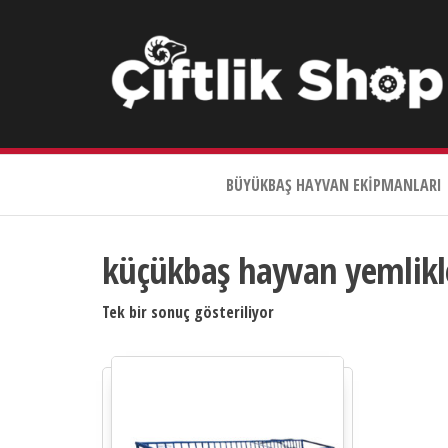
Çiftlik
Shop
BÜYÜKBAŞ HAYVAN EKIPMANLARI
0533
644
3989
küçükbaş hayvan yemlikl
Tek bir sonuç gösteriliyor