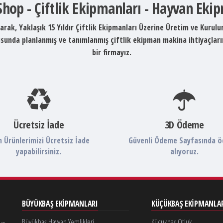
 Shop - Çiftlik Ekipmanları - Hayvan Eki
arak, Yaklaşık 15 Yıldır Çiftlik Ekipmanları Üzerine Üretim ve Kurul
ltusunda planlanmış ve tanımlanmış çiftlik ekipman makina ihtiyaçlar
bir firmayız.
Ücretsiz İade
3D Ödeme
 Ürünlerimizi Ücretsiz İade
Güvenli Ödeme Sayfasında 
yapabilirsiniz.
alıyoruz.
BÜYÜKBAŞ EKIPMANLARI
KÜÇÜKBAŞ EKIPMANLA
Büyükbaş Hayvan Yemlikleri
Küçükbaş Otluk