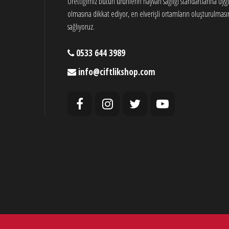
Ürettiğimiz bütün ürünlerin hayvan sağlığı standartlarına uy
olmasına dikkat ediyor, en elverişli ortamların oluşturulması
sağlıyoruz.
0533 644 3989
info@ciftlikshop.com