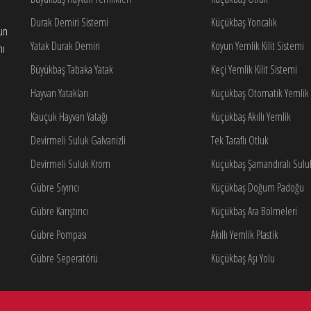
Durak Demiri Sistemi
Küçükbaş Yoncalık
gun
Yatak Durak Demiri
Koyun Yemlik Kilit Sistemi
nı
Büyükbaş Tabaka Yatak
Keçi Yemlik Kilit Sistemi
Hayvan Yatakları
Küçükbaş Otomatik Yemlik K
Kauçuk Hayvan Yatağı
Küçükbaş Akıllı Yemlik
Devirmeli Suluk Galvanizli
Tek Taraflı Otluk
Devirmeli Suluk Krom
Küçükbaş Şamandıralı Sulu
Gübre Sıyırıcı
Küçükbaş Doğum Padoğu
Gübre Karıştırıcı
Küçükbaş Ara Bölmeleri
Gübre Pompası
Akıllı Yemlik Plastik
Gübre Seperatörü
Küçükbaş Aşı Yolu