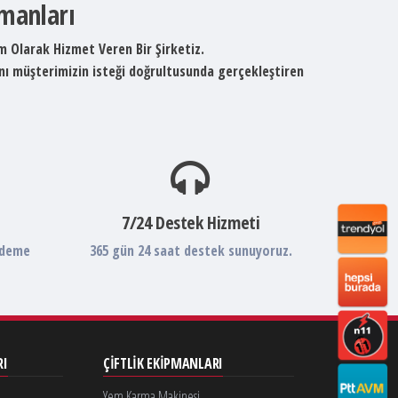
pmanları
um Olarak Hizmet Veren Bir Şirketiz.
ını müşterimizin isteği doğrultusunda gerçekleştiren
7/24 Destek Hizmeti
ödeme
365 gün 24 saat destek sunuyoruz.
RI
ÇIFTLIK EKIPMANLARI
Yem Karma Makinesi