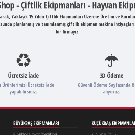
 Shop - Çiftlik Ekipmanları - Hayvan Eki
arak, Yaklaşık 15 Yıldır Çiftlik Ekipmanları Üzerine Üretim ve Kurul
ltusunda planlanmış ve tanımlanmış çiftlik ekipman makina ihtiyaçlar
bir firmayız.
Ücretsiz İade
3D Ödeme
 Ürünlerimizi Ücretsiz İade
Güvenli Ödeme Sayfasında 
yapabilirsiniz.
alıyoruz.
BÜYÜKBAŞ EKIPMANLARI
KÜÇÜKBAŞ EKIPMANLA
Büyükbaş Hayvan Yemlikleri
Küçükbaş Otluk