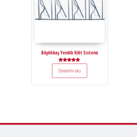
Büyükbaş Yemlik Kilit Sistemi
5 üzerinden
Devamını oku
5.00
oy aldı