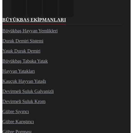
BÜYÜKBAŞ EKIPMANLARI
Büyükbaş Hayvan Yemlikleri
Durak Demiri Sistemi
Yatak Durak Demiri
Büyükbaş Tabaka Yatak
Hayvan Yatakları
Kauçuk Hayvan Yatağı
Devirmeli Suluk Galvanizli
Devirmeli Suluk Krom
Gübre Sıyırıcı
Gübre Karıştırıcı
Gübre Pompası