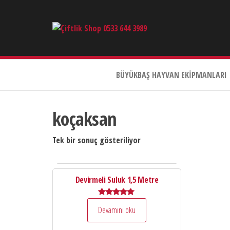
Çiftlik
Shop
0533
644
BÜYÜKBAŞ HAYVAN EKIPMANLARI
3989
koçaksan
Tek bir sonuç gösteriliyor
Devirmeli Suluk 1,5 Metre
5 üzerinden
Devamını oku
5.00
oy aldı