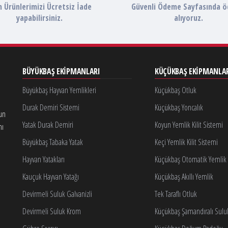
 Ürünlerimizi Ücretsiz İade
Güvenli Ödeme Sayfasında 
yapabilirsiniz.
alıyoruz.
BÜYÜKBAŞ EKIPMANLARI
KÜÇÜKBAŞ EKIPMANLA
Büyükbaş Hayvan Yemlikleri
Küçükbaş Otluk
Durak Demiri Sistemi
Küçükbaş Yoncalık
gun
Yatak Durak Demiri
Koyun Yemlik Kilit Sistemi
nı
Büyükbaş Tabaka Yatak
Keçi Yemlik Kilit Sistemi
Hayvan Yatakları
Küçükbaş Otomatik Yemlik K
Kauçuk Hayvan Yatağı
Küçükbaş Akıllı Yemlik
Devirmeli Suluk Galvanizli
Tek Taraflı Otluk
Devirmeli Suluk Krom
Küçükbaş Şamandıralı Sulu