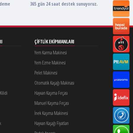
ödeme
365 gün 24 saat destek sunuyoruz.
RI
ÇIFTLIK EKIPMANLARI
Yem Karma Makinesi
Yem Ezme Makinesi
Pelet Makinesi
Otomatik Kaşağı Makinası
ilidi
Hayvan Kaşıma Fırçası
Manuel Kaşıma Fırçası
İnek Kaşıma Makinesi
k
Hayvan Kaşağı Fiyatları