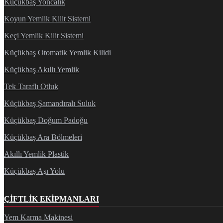
Küçükbaş Yoncalık
Koyun Yemlik Kilit Sistemi
Keçi Yemlik Kilit Sistemi
Küçükbaş Otomatik Yemlik Kilidi
Küçükbaş Akıllı Yemlik
Tek Taraflı Otluk
Küçükbaş Şamandıralı Suluk
Küçükbaş Doğum Padoğu
Küçükbaş Ara Bölmeleri
Akıllı Yemlik Plastik
Küçükbaş Aşı Yolu
ÇIFTLIK EKIPMANLARI
Yem Karma Makinesi