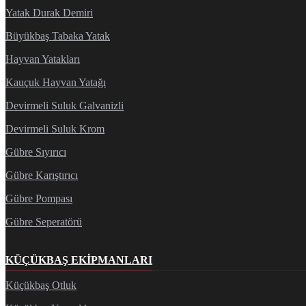
Yatak Durak Demiri
Büyükbaş Tabaka Yatak
Hayvan Yatakları
Kauçuk Hayvan Yatağı
Devirmeli Suluk Galvanizli
Devirmeli Suluk Krom
Gübre Sıyırıcı
Gübre Karıştırıcı
Gübre Pompası
Gübre Seperatörü
KÜÇÜKBAŞ EKIPMANLARI
Küçükbaş Otluk