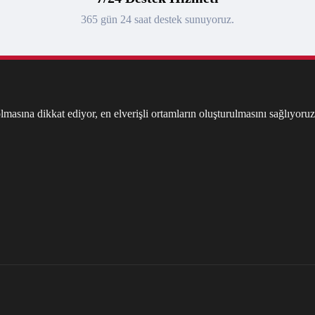
365 gün 24 saat destek sunuyoruz.
masına dikkat ediyor, en elverişli ortamların oluşturulmasını sağlıyoruz