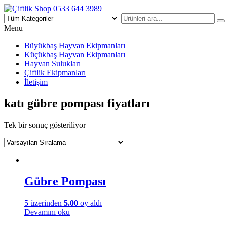
Çiftlik Shop 0533 644 3989
Menu
Büyükbaş Hayvan Ekipmanları
Küçükbaş Hayvan Ekipmanları
Hayvan Sulukları
Çiftlik Ekipmanları
İletişim
katı gübre pompası fiyatları
Tek bir sonuç gösteriliyor
Gübre Pompası
5 üzerinden
5.00
oy aldı
Devamını oku