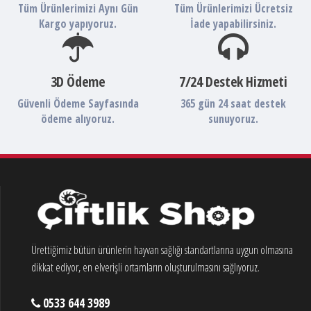
Tüm Ürünlerimizi Aynı Gün
Tüm Ürünlerimizi Ücretsiz
Kargo yapıyoruz.
İade yapabilirsiniz.
3D Ödeme
7/24 Destek Hizmeti
Güvenli Ödeme Sayfasında
365 gün 24 saat destek
ödeme alıyoruz.
sunuyoruz.
Ürettiğimiz bütün ürünlerin hayvan sağlığı standartlarına uygun olmasına
dikkat ediyor, en elverişli ortamların oluşturulmasını sağlıyoruz.
0533 644 3989