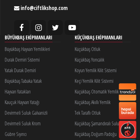
info@ciftlikshop.com
BÜYÜKBAŞ EKIPMANLARI
KÜÇÜKBAŞ EKIPMANLARI
Büyükbaş Hayvan Yemlikleri
Küçükbaş Otluk
Durak Demiri Sistemi
Küçükbaş Yoncalık
Yatak Durak Demiri
Koyun Yemlik Kilit Sistemi
Büyükbaş Tabaka Yatak
Keçi Yemlik Kilit Sistemi
Hayvan Yatakları
Küçükbaş Otomatik Yemlik Kilidi
Kauçuk Hayvan Yatağı
Küçükbaş Akıllı Yemlik
Devirmeli Suluk Galvanizli
Tek Taraflı Otluk
Devirmeli Suluk Krom
Küçükbaş Şamandıralı Suluk
Gübre Sıyırıcı
Küçükbaş Doğum Padoğu