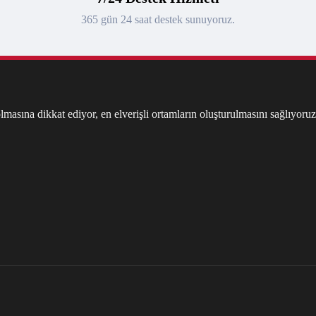
365 gün 24 saat destek sunuyoruz.
masına dikkat ediyor, en elverişli ortamların oluşturulmasını sağlıyoruz