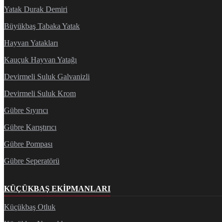
Yatak Durak Demiri
Büyükbaş Tabaka Yatak
Hayvan Yatakları
Kauçuk Hayvan Yatağı
Devirmeli Suluk Galvanizli
Devirmeli Suluk Krom
Gübre Sıyırıcı
Gübre Karıştırıcı
Gübre Pompası
Gübre Seperatörü
KÜÇÜKBAŞ EKIPMANLARI
Küçükbaş Otluk