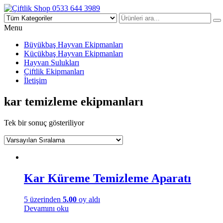
Çiftlik Shop 0533 644 3989
Menu
Büyükbaş Hayvan Ekipmanları
Küçükbaş Hayvan Ekipmanları
Hayvan Sulukları
Çiftlik Ekipmanları
İletişim
kar temizleme ekipmanları
Tek bir sonuç gösteriliyor
Kar Küreme Temizleme Aparatı
5 üzerinden
5.00
oy aldı
Devamını oku