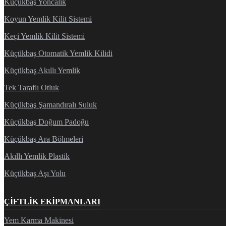
Küçükbaş Yoncalık
Koyun Yemlik Kilit Sistemi
Keçi Yemlik Kilit Sistemi
Küçükbaş Otomatik Yemlik Kilidi
Küçükbaş Akıllı Yemlik
Tek Taraflı Otluk
Küçükbaş Şamandıralı Suluk
Küçükbaş Doğum Padoğu
Küçükbaş Ara Bölmeleri
Akıllı Yemlik Plastik
Küçükbaş Aşı Yolu
ÇIFTLIK EKIPMANLARI
Yem Karma Makinesi