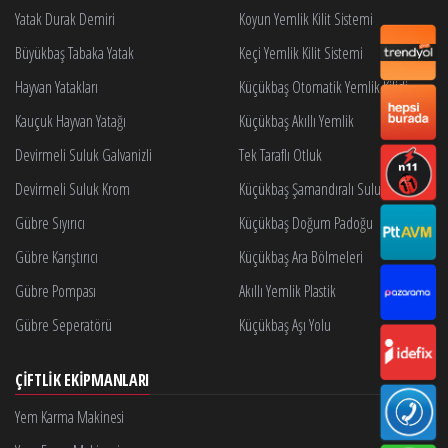
Yatak Durak Demiri
Koyun Yemlik Kilit Sistemi
Büyükbaş Tabaka Yatak
Keçi Yemlik Kilit Sistemi
Hayvan Yatakları
Küçükbaş Otomatik Yemlik Kilidi
Kauçuk Hayvan Yatağı
Küçükbaş Akıllı Yemlik
Devirmeli Suluk Galvanizli
Tek Taraflı Otluk
Devirmeli Suluk Krom
Küçükbaş Şamandıralı Suluk
Gübre Sıyırıcı
Küçükbaş Doğum Padoğu
Gübre Karıştırıcı
Küçükbaş Ara Bölmeleri
Gübre Pompası
Akıllı Yemlik Plastik
Gübre Seperatörü
Küçükbaş Aşı Yolu
ÇIFTLIK EKIPMANLARI
Yem Karma Makinesi