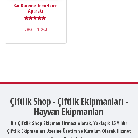
Kar Küreme Temizleme
Aparatı
5 üzerinden
Devamını oku
5.00
oy aldı
Çiftlik Shop - Çiftlik Ekipmanları -
Hayvan Ekipmanları
Biz Çiftlik Shop Ekipman Firması olarak, Yaklaşık 15 Yıldır
Çiftlik Ekipmanları Üzerine Üretim ve Kurulum Olarak Hizmet