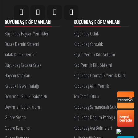
BÜYÜKBAŞ EKIPMANLARI
KÜÇÜKBAŞ EKIPMANLARI
Büyükbaş Hayvan Yemlikleri
Küçükbaş Otluk
Durak Demiri Sistemi
Küçükbaş Yoncalık
Yatak Durak Demiri
Koyun Yemlik Kilit Sistemi
Büyükbaş Tabaka Yatak
Keçi Yemlik Kilit Sistemi
Hayvan Yatakları
Küçükbaş Otomatik Yemlik Kilidi
Kauçuk Hayvan Yatağı
Küçükbaş Akıllı Yemlik
Devirmeli Suluk Galvanizli
Tek Taraflı Otluk
Devirmeli Suluk Krom
Küçükbaş Şamandıralı Suluk
Gübre Sıyırıcı
Küçükbaş Doğum Padoğu
Gübre Karıştırıcı
Küçükbaş Ara Bölmeleri