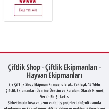
5 üzerinden
Devamını oku
5.00
oy aldı
Çiftlik Shop - Çiftlik Ekipmanları -
Hayvan Ekipmanları
Biz Çiftlik Shop Ekipman Firması olarak, Yaklaşık 15 Yıldır
Çiftlik Ekipmanları Üzerine Üretim ve Kurulum Olarak Hizmet
Veren Bir Şirketiz.
Şirketimizin kısa ve uzun vadeli iş projeleri doğrultusunda
planlanmış ve tanımlanmış çiftlik ekipman makina ihtiyaçlarını