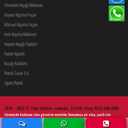
Otomatik Kaşağı Makinası
Hayvan Kaşıma Fırçası
Manuel Kaşıma Fırçası
İnek Kaşıma Makinesi
Hayvan Kaşağı Fiyatları
Padok Aparatı
Buzağı Kulübesi
Plastik Suluk 5 Lt
Izgara Plastik
2010 - 2023 © Tüm Hakları saklıdır. Çiftlik Shop 0533 644 3989
Sitemizde bulunan tüm görsel ve metinler firmamıza ait olup, yazılı izin
alınmadan kullanımı kesinlikle yasaktır.
Web Tasarım
Çiftlik Ekipmanları