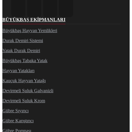
BÜYÜKBAŞ EKIPMANLARI
Büyükbaş Hayvan Yemlikleri
Durak Demiri Sistemi
Yatak Durak Demiri
Büyükbaş Tabaka Yatak
Hayvan Yatakları
Kauçuk Hayvan Yatağı
Devirmeli Suluk Galvanizli
Devirmeli Suluk Krom
Gübre Sıyırıcı
Gübre Karıştırıcı
Gübre Pompası