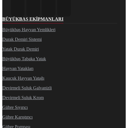
BÜYÜKBAŞ EKIPMANLARI
Büyükbaş Hayvan Yemlikleri
Durak Demiri Sistemi
Yatak Durak Demiri
Büyükbaş Tabaka Yatak
Hayvan Yatakları
Kauçuk Hayvan Yatağı
Devirmeli Suluk Galvanizli
Devirmeli Suluk Krom
Gübre Sıyırıcı
Gübre Karıştırıcı
Gübre Pompası