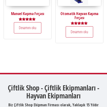
Manuel Kaşıma Fırçası
Otomatik Hayvan Kaşıma
Fırçası
5 üzerinden
Devamını oku
5.00
5 üzerinden
oy aldı
Devamını oku
5.00
oy aldı
Çiftlik Shop - Çiftlik Ekipmanları -
Hayvan Ekipmanları
Biz Çiftlik Shop Ekipman Firması olarak, Yaklaşık 15 Yıldır