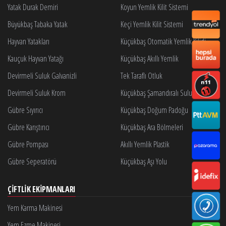
Yatak Durak Demiri
Koyun Yemlik Kilit Sistemi
Büyükbaş Tabaka Yatak
Keçi Yemlik Kilit Sistemi
Hayvan Yatakları
Küçükbaş Otomatik Yemlik Kilidi
Kauçuk Hayvan Yatağı
Küçükbaş Akıllı Yemlik
Devirmeli Suluk Galvanizli
Tek Taraflı Otluk
Devirmeli Suluk Krom
Küçükbaş Şamandıralı Suluk
Gübre Sıyırıcı
Küçükbaş Doğum Padoğu
Gübre Karıştırıcı
Küçükbaş Ara Bölmeleri
Gübre Pompası
Akıllı Yemlik Plastik
Gübre Seperatörü
Küçükbaş Aşı Yolu
ÇIFTLIK EKIPMANLARI
Yem Karma Makinesi
Yem Ezme Makinesi