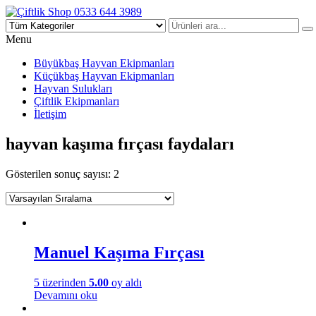
Çiftlik Shop 0533 644 3989
Menu
Büyükbaş Hayvan Ekipmanları
Küçükbaş Hayvan Ekipmanları
Hayvan Sulukları
Çiftlik Ekipmanları
İletişim
hayvan kaşıma fırçası faydaları
Gösterilen sonuç sayısı: 2
Manuel Kaşıma Fırçası
5 üzerinden
5.00
oy aldı
Devamını oku