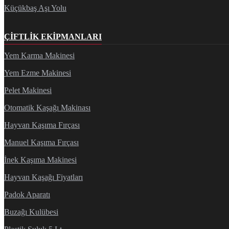
Küçükbaş Aşı Yolu
ÇIFTLIK EKIPMANLARI
Yem Karma Makinesi
Yem Ezme Makinesi
Pelet Makinesi
Otomatik Kaşağı Makinası
Hayvan Kaşıma Fırçası
Manuel Kaşıma Fırçası
İnek Kaşıma Makinesi
Hayvan Kaşağı Fiyatları
Padok Aparatı
Buzağı Kulübesi