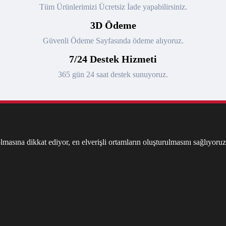
Tüm Ürünlerimizi Ücretsiz İade yapabilirsiniz.
3D Ödeme
Güvenli Ödeme Sayfasında ödeme alıyoruz.
7/24 Destek Hizmeti
365 gün 24 saat destek sunuyoruz.
masına dikkat ediyor, en elverişli ortamların oluşturulmasını sağlıyoruz