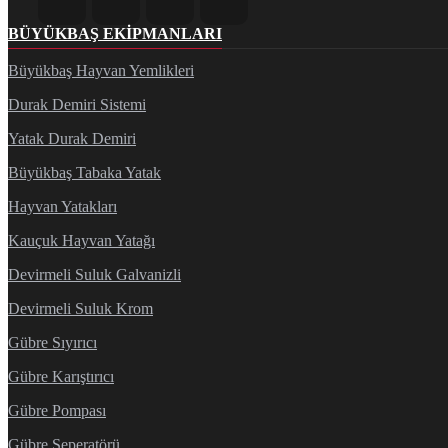
BÜYÜKBAŞ EKIPMANLARI
Büyükbaş Hayvan Yemlikleri
Durak Demiri Sistemi
Yatak Durak Demiri
Büyükbaş Tabaka Yatak
Hayvan Yatakları
Kauçuk Hayvan Yatağı
Devirmeli Suluk Galvanizli
Devirmeli Suluk Krom
Gübre Sıyırıcı
Gübre Karıştırıcı
Gübre Pompası
Gübre Seperatörü