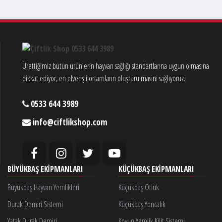
Ürettiğimiz bütün ürünlerin hayvan sağlığı standartlarına uygun olmasına
dikkat ediyor, en elverişli ortamların oluşturulmasını sağlıyoruz.
0533 644 3989
info@ciftlikshop.com
BÜYÜKBAŞ EKIPMANLARI
KÜÇÜKBAŞ EKIPMANLARI
Büyükbaş Hayvan Yemlikleri
Küçükbaş Otluk
Durak Demiri Sistemi
Küçükbaş Yoncalık
Yatak Durak Demiri
Koyun Yemlik Kilit Sistemi