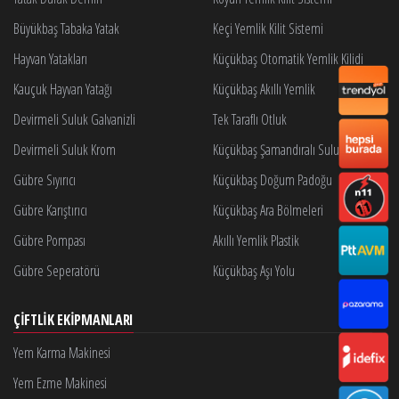
Büyükbaş Tabaka Yatak
Keçi Yemlik Kilit Sistemi
Hayvan Yatakları
Küçükbaş Otomatik Yemlik Kilidi
Kauçuk Hayvan Yatağı
Küçükbaş Akıllı Yemlik
Devirmeli Suluk Galvanizli
Tek Taraflı Otluk
Devirmeli Suluk Krom
Küçükbaş Şamandıralı Suluk
Gübre Sıyırıcı
Küçükbaş Doğum Padoğu
Gübre Karıştırıcı
Küçükbaş Ara Bölmeleri
Gübre Pompası
Akıllı Yemlik Plastik
Gübre Seperatörü
Küçükbaş Aşı Yolu
ÇIFTLIK EKIPMANLARI
Yem Karma Makinesi
Yem Ezme Makinesi