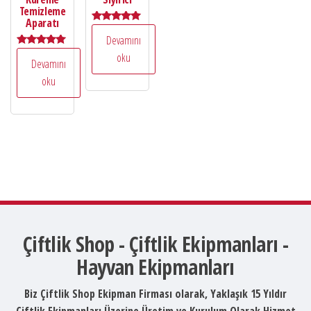
Temizleme
Aparatı
5 üzerinden
Devamını
5.00
oy aldı
5 üzerinden
oku
Devamını
5.00
oy aldı
oku
Çiftlik Shop - Çiftlik Ekipmanları -
Hayvan Ekipmanları
Biz Çiftlik Shop Ekipman Firması olarak, Yaklaşık 15 Yıldır
Çiftlik Ekipmanları Üzerine Üretim ve Kurulum Olarak Hizmet