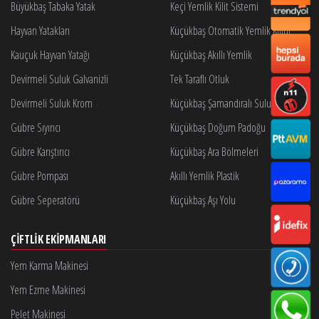
Büyükbaş Tabaka Yatak
Keçi Yemlik Kilit Sistemi
Hayvan Yatakları
Küçükbaş Otomatik Yemlik Kilidi
Kauçuk Hayvan Yatağı
Küçükbaş Akıllı Yemlik
Devirmeli Suluk Galvanizli
Tek Taraflı Otluk
Devirmeli Suluk Krom
Küçükbaş Şamandıralı Suluk
Gübre Sıyırıcı
Küçükbaş Doğum Padoğu
Gübre Karıştırıcı
Küçükbaş Ara Bölmeleri
Gübre Pompası
Akıllı Yemlik Plastik
Gübre Seperatörü
Küçükbaş Aşı Yolu
ÇIFTLIK EKIPMANLARI
Yem Karma Makinesi
Yem Ezme Makinesi
Pelet Makinesi