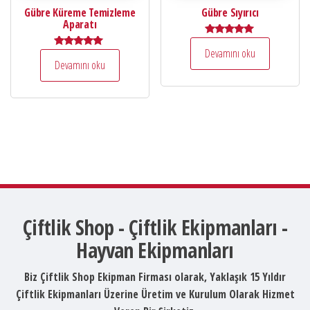
Gübre Küreme Temizleme
Gübre Sıyırıcı
Aparatı
5 üzerinden
Devamını oku
5.00
5 üzerinden
oy aldı
Devamını oku
5.00
oy aldı
Çiftlik Shop - Çiftlik Ekipmanları -
Hayvan Ekipmanları
Biz Çiftlik Shop Ekipman Firması olarak, Yaklaşık 15 Yıldır
Çiftlik Ekipmanları Üzerine Üretim ve Kurulum Olarak Hizmet