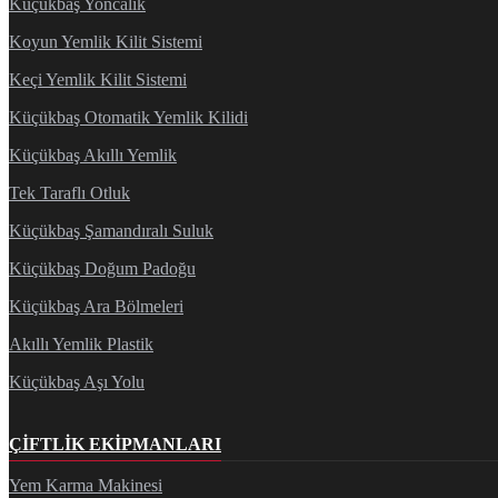
Küçükbaş Yoncalık
Koyun Yemlik Kilit Sistemi
Keçi Yemlik Kilit Sistemi
Küçükbaş Otomatik Yemlik Kilidi
Küçükbaş Akıllı Yemlik
Tek Taraflı Otluk
Küçükbaş Şamandıralı Suluk
Küçükbaş Doğum Padoğu
Küçükbaş Ara Bölmeleri
Akıllı Yemlik Plastik
Küçükbaş Aşı Yolu
ÇIFTLIK EKIPMANLARI
Yem Karma Makinesi