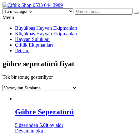
Çiftlik Shop 0533 644 3989
Menu
Büyükbaş Hayvan Ekipmanları
Küçükbaş Hayvan Ekipmanları
Hayvan Sulukları
Çiftlik Ekipmanları
İletişim
gübre seperatörü fiyat
Tek bir sonuç gösteriliyor
Gübre Seperatörü
5 üzerinden
5.00
oy aldı
Devamını oku