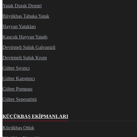
Yatak Durak Demiri
Büyükbaş Tabaka Yatak
Hayvan Yatakları
Kauçuk Hayvan Yatağı
Devirmeli Suluk Galvanizli
Devirmeli Suluk Krom
Gübre Sıyırıcı
Gübre Karıştırıcı
Gübre Pompası
Gübre Seperatörü
KÜÇÜKBAŞ EKIPMANLARI
Küçükbaş Otluk