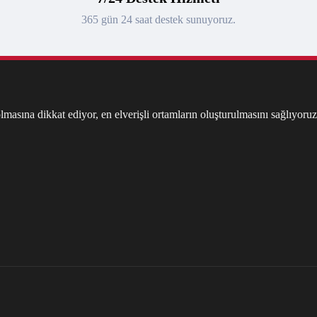
365 gün 24 saat destek sunuyoruz.
masına dikkat ediyor, en elverişli ortamların oluşturulmasını sağlıyoruz