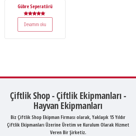
Gübre Seperatörü
5 üzerinden
Devamını oku
5.00
oy aldı
Çiftlik Shop - Çiftlik Ekipmanları -
Hayvan Ekipmanları
Biz Çiftlik Shop Ekipman Firması olarak, Yaklaşık 15 Yıldır
Çiftlik Ekipmanları Üzerine Üretim ve Kurulum Olarak Hizmet
Veren Bir Şirketiz.