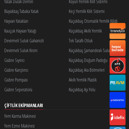
Yatak Durak Demiri
Koyun Yemlik Kilit Sistemi
Büyükbaş Tabaka Yatak
Keçi Yemlik Kilit Sistemi
Hayvan Yatakları
Küçükbaş Otomatik Yemlik Kilidi
Kauçuk Hayvan Yatağı
Küçükbaş Akıllı Yemlik
Devirmeli Suluk Galvanizli
Tek Taraflı Otluk
Devirmeli Suluk Krom
Küçükbaş Şamandıralı Suluk
Gübre Sıyırıcı
Küçükbaş Doğum Padoğu
Gübre Karıştırıcı
Küçükbaş Ara Bölmeleri
Gübre Pompası
Akıllı Yemlik Plastik
Gübre Seperatörü
Küçükbaş Aşı Yolu
ÇIFTLIK EKIPMANLARI
Yem Karma Makinesi
Yem Ezme Makinesi