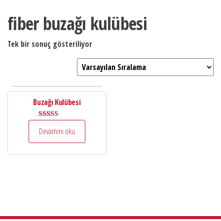
fiber buzağı kulübesi
Tek bir sonuç gösteriliyor
Buzağı Kulübesi
5 üzerinden
Devamını oku
5.00
oy aldı