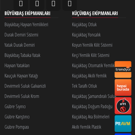
BÜYÜKBAŞ EKIPMANLARI
KÜÇÜKBAŞ EKIPMANLARI
Büyükbaş Hayvan Yemlikleri
Küçükbaş Otluk
Durak Demiri Sistemi
Küçükbaş Yoncalık
Yatak Durak Demiri
Koyun Yemlik Kilit Sistemi
Büyükbaş Tabaka Yatak
Keçi Yemlik Kilit Sistemi
Hayvan Yatakları
Küçükbaş Otomatik Yemlik Kilidi
Kauçuk Hayvan Yatağı
Küçükbaş Akıllı Yemlik
Devirmeli Suluk Galvanizli
Tek Taraflı Otluk
Devirmeli Suluk Krom
Küçükbaş Şamandıralı Suluk
Gübre Sıyırıcı
Küçükbaş Doğum Padoğu
Gübre Karıştırıcı
Küçükbaş Ara Bölmeleri
Gübre Pompası
Akıllı Yemlik Plastik