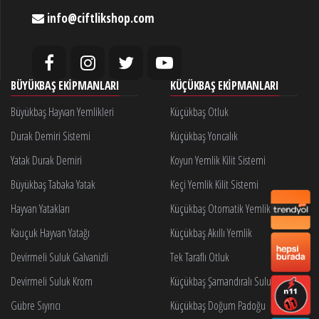
info@ciftlikshop.com
BÜYÜKBAŞ EKIPMANLARI
KÜÇÜKBAŞ EKIPMANLARI
Büyükbaş Hayvan Yemlikleri
Küçükbaş Otluk
Durak Demiri Sistemi
Küçükbaş Yoncalık
Yatak Durak Demiri
Koyun Yemlik Kilit Sistemi
Büyükbaş Tabaka Yatak
Keçi Yemlik Kilit Sistemi
Hayvan Yatakları
Küçükbaş Otomatik Yemlik Kilidi
Kauçuk Hayvan Yatağı
Küçükbaş Akıllı Yemlik
Devirmeli Suluk Galvanizli
Tek Taraflı Otluk
Devirmeli Suluk Krom
Küçükbaş Şamandıralı Suluk
Gübre Sıyırıcı
Küçükbaş Doğum Padoğu