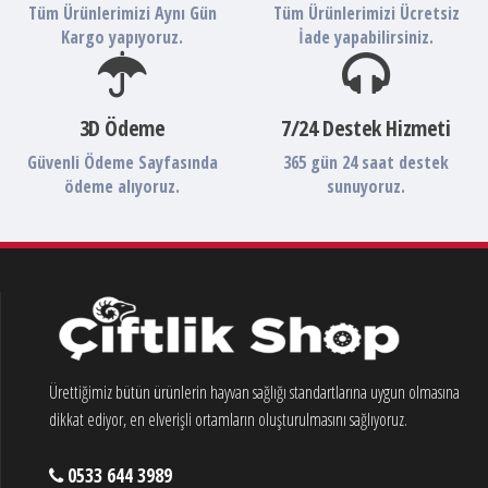
Tüm Ürünlerimizi Aynı Gün
Tüm Ürünlerimizi Ücretsiz
Kargo yapıyoruz.
İade yapabilirsiniz.
3D Ödeme
7/24 Destek Hizmeti
Güvenli Ödeme Sayfasında
365 gün 24 saat destek
ödeme alıyoruz.
sunuyoruz.
Ürettiğimiz bütün ürünlerin hayvan sağlığı standartlarına uygun olmasına
dikkat ediyor, en elverişli ortamların oluşturulmasını sağlıyoruz.
0533 644 3989