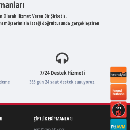
pmanları
um Olarak Hizmet Veren Bir Şirketiz.
ını müşterimizin isteği doğrultusunda gerçekleştiren
7/24 Destek Hizmeti
ödeme
365 gün 24 saat destek sunuyoruz.
RI
ÇIFTLIK EKIPMANLARI
Yem Karma Makinesi