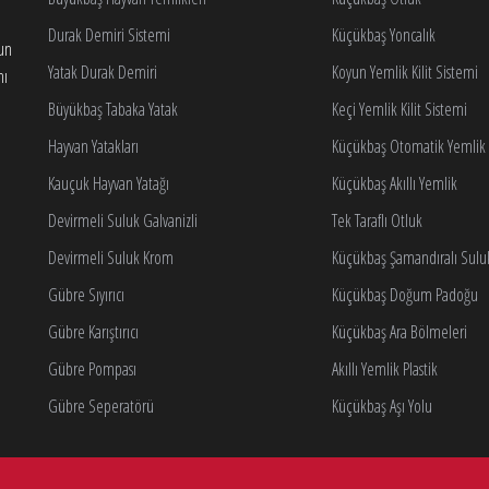
Durak Demiri Sistemi
Küçükbaş Yoncalık
gun
Yatak Durak Demiri
Koyun Yemlik Kilit Sistemi
nı
Büyükbaş Tabaka Yatak
Keçi Yemlik Kilit Sistemi
Hayvan Yatakları
Küçükbaş Otomatik Yemlik K
Kauçuk Hayvan Yatağı
Küçükbaş Akıllı Yemlik
Devirmeli Suluk Galvanizli
Tek Taraflı Otluk
Devirmeli Suluk Krom
Küçükbaş Şamandıralı Sulu
Gübre Sıyırıcı
Küçükbaş Doğum Padoğu
Gübre Karıştırıcı
Küçükbaş Ara Bölmeleri
Gübre Pompası
Akıllı Yemlik Plastik
Gübre Seperatörü
Küçükbaş Aşı Yolu