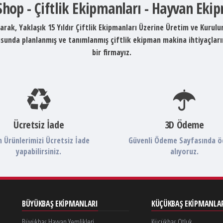
 Shop - Çiftlik Ekipmanları - Hayvan Eki
arak, Yaklaşık 15 Yıldır Çiftlik Ekipmanları Üzerine Üretim ve Kurul
ltusunda planlanmış ve tanımlanmış çiftlik ekipman makina ihtiyaçlar
bir firmayız.
Ücretsiz İade
3D Ödeme
 Ürünlerimizi Ücretsiz İade
Güvenli Ödeme Sayfasında 
yapabilirsiniz.
alıyoruz.
BÜYÜKBAŞ EKIPMANLARI
KÜÇÜKBAŞ EKIPMANLA
Büyükbaş Hayvan Yemlikleri
Küçükbaş Otluk