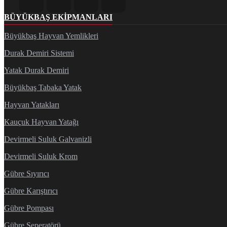
BÜYÜKBAŞ EKIPMANLARI
Büyükbaş Hayvan Yemlikleri
Durak Demiri Sistemi
Yatak Durak Demiri
Büyükbaş Tabaka Yatak
Hayvan Yatakları
Kauçuk Hayvan Yatağı
Devirmeli Suluk Galvanizli
Devirmeli Suluk Krom
Gübre Sıyırıcı
Gübre Karıştırıcı
Gübre Pompası
Gübre Seperatörü