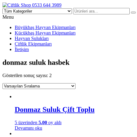
Çiftlik Shop 0533 644 3989
Menu
Büyükbaş Hayvan Ekipmanları
Küçükbaş Hayvan Ekipmanları
Hayvan Sulukları
Çiftlik Ekipmanları
İletişim
donmaz suluk hasbek
Gösterilen sonuç sayısı: 2
Donmaz Suluk Çift Toplu
5 üzerinden
5.00
oy aldı
Devamını oku