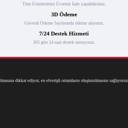
Tüm Ürünlerimizi Ücretsiz İade yapabilirsiniz.
3D Ödeme
Güvenli Ödeme Sayfasında ödeme alıyoruz.
7/24 Destek Hizmeti
365 gün 24 saat destek sunuyoruz.
masına dikkat ediyor, en elverişli ortamların oluşturulmasını sağlıyoruz