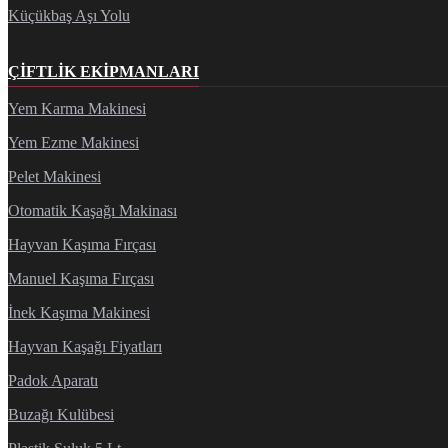
Küçükbaş Aşı Yolu
ÇIFTLIK EKIPMANLARI
Yem Karma Makinesi
Yem Ezme Makinesi
Pelet Makinesi
Otomatik Kaşağı Makinası
Hayvan Kaşıma Fırçası
Manuel Kaşıma Fırçası
İnek Kaşıma Makinesi
Hayvan Kaşağı Fiyatları
Padok Aparatı
Buzağı Kulübesi