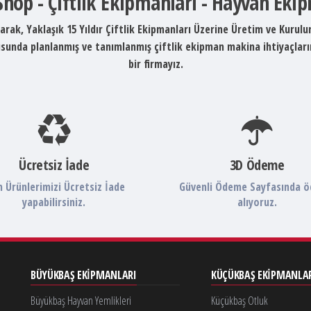
 Shop - Çiftlik Ekipmanları - Hayvan Eki
arak, Yaklaşık 15 Yıldır Çiftlik Ekipmanları Üzerine Üretim ve Kurul
ltusunda planlanmış ve tanımlanmış çiftlik ekipman makina ihtiyaçlar
bir firmayız.
Ücretsiz İade
3D Ödeme
 Ürünlerimizi Ücretsiz İade
Güvenli Ödeme Sayfasında 
yapabilirsiniz.
alıyoruz.
BÜYÜKBAŞ EKIPMANLARI
KÜÇÜKBAŞ EKIPMANLA
Büyükbaş Hayvan Yemlikleri
Küçükbaş Otluk