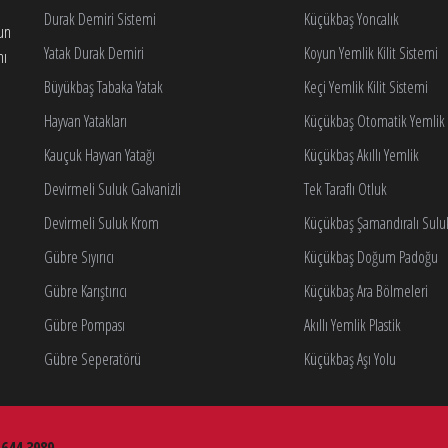
Durak Demiri Sistemi
Küçükbaş Yoncalık
gun
Yatak Durak Demiri
Koyun Yemlik Kilit Sistemi
nı
Büyükbaş Tabaka Yatak
Keçi Yemlik Kilit Sistemi
Hayvan Yatakları
Küçükbaş Otomatik Yemlik K
Kauçuk Hayvan Yatağı
Küçükbaş Akıllı Yemlik
Devirmeli Suluk Galvanizli
Tek Taraflı Otluk
Devirmeli Suluk Krom
Küçükbaş Şamandıralı Sulu
Gübre Sıyırıcı
Küçükbaş Doğum Padoğu
Gübre Karıştırıcı
Küçükbaş Ara Bölmeleri
Gübre Pompası
Akıllı Yemlik Plastik
Gübre Seperatörü
Küçükbaş Aşı Yolu
 644 3989