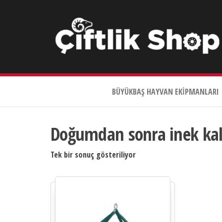
Çiftlik
Shop
BÜYÜKBAŞ HAYVAN EKIPMANLARI
0533
644
3989
Doğumdan sonra inek ka
Tek bir sonuç gösteriliyor