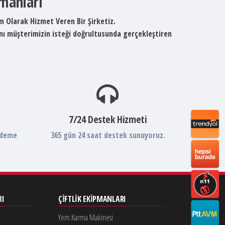
pmanları
um Olarak Hizmet Veren Bir Şirketiz.
ını müşterimizin isteği doğrultusunda gerçekleştiren
7/24 Destek Hizmeti
ödeme
365 gün 24 saat destek sunuyoruz.
RI
ÇIFTLIK EKIPMANLARI
Yem Karma Makinesi