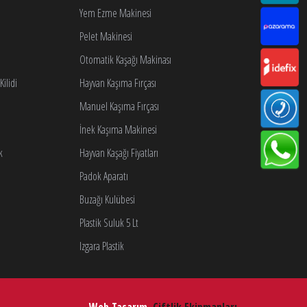
Yem Ezme Makinesi
Pelet Makinesi
Otomatik Kaşağı Makinası
ilidi
Hayvan Kaşıma Fırçası
Manuel Kaşıma Fırçası
İnek Kaşıma Makinesi
k
Hayvan Kaşağı Fiyatları
Padok Aparatı
Buzağı Kulübesi
Plastik Suluk 5 Lt
Izgara Plastik
Web Tasarım
Çiftlik Ekipmanları