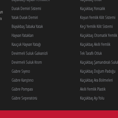
Durak Demiri Sistemi
Küçükbaş Yoncalık
gun
Yatak Durak Demiri
Koyun Yemlik Kilit Sistemi
nı
Büyükbaş Tabaka Yatak
Keçi Yemlik Kilit Sistemi
Hayvan Yatakları
Küçükbaş Otomatik Yemlik K
Kauçuk Hayvan Yatağı
Küçükbaş Akıllı Yemlik
Devirmeli Suluk Galvanizli
Tek Taraflı Otluk
Devirmeli Suluk Krom
Küçükbaş Şamandıralı Sulu
Gübre Sıyırıcı
Küçükbaş Doğum Padoğu
Gübre Karıştırıcı
Küçükbaş Ara Bölmeleri
Gübre Pompası
Akıllı Yemlik Plastik
Gübre Seperatörü
Küçükbaş Aşı Yolu