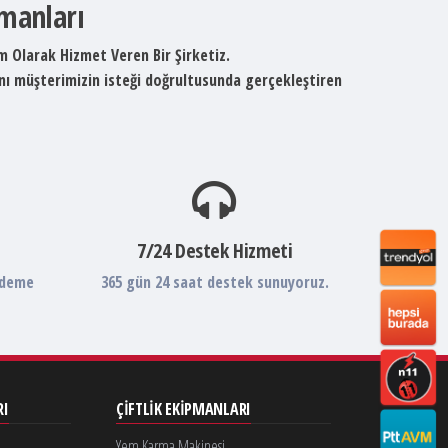
pmanları
um Olarak Hizmet Veren Bir Şirketiz.
ını müşterimizin isteği doğrultusunda gerçekleştiren
7/24 Destek Hizmeti
ödeme
365 gün 24 saat destek sunuyoruz.
RI
ÇIFTLIK EKIPMANLARI
Yem Karma Makinesi