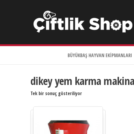
Çiftlik
Shop
BÜYÜKBAŞ HAYVAN EKIPMANLARI
0533
644
3989
dikey yem karma makinası 
Tek bir sonuç gösteriliyor