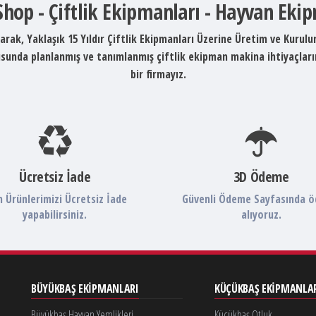
 Shop - Çiftlik Ekipmanları - Hayvan Eki
arak, Yaklaşık 15 Yıldır Çiftlik Ekipmanları Üzerine Üretim ve Kurul
ltusunda planlanmış ve tanımlanmış çiftlik ekipman makina ihtiyaçlar
bir firmayız.
Ücretsiz İade
3D Ödeme
 Ürünlerimizi Ücretsiz İade
Güvenli Ödeme Sayfasında 
yapabilirsiniz.
alıyoruz.
BÜYÜKBAŞ EKIPMANLARI
KÜÇÜKBAŞ EKIPMANLA
Büyükbaş Hayvan Yemlikleri
Küçükbaş Otluk