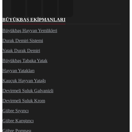
BÜYÜKBAŞ EKIPMANLARI
Büyükbaş Hayvan Yemlikleri
Durak Demiri Sistemi
Yatak Durak Demiri
Büyükbaş Tabaka Yatak
Hayvan Yatakları
Kauçuk Hayvan Yatağı
Devirmeli Suluk Galvanizli
Devirmeli Suluk Krom
Gübre Sıyırıcı
Gübre Karıştırıcı
Gübre Pompası