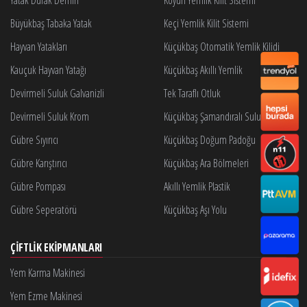
Yatak Durak Demiri
Koyun Yemlik Kilit Sistemi
Büyükbaş Tabaka Yatak
Keçi Yemlik Kilit Sistemi
Hayvan Yatakları
Küçükbaş Otomatik Yemlik Kilidi
Kauçuk Hayvan Yatağı
Küçükbaş Akıllı Yemlik
Devirmeli Suluk Galvanizli
Tek Taraflı Otluk
Devirmeli Suluk Krom
Küçükbaş Şamandıralı Suluk
Gübre Sıyırıcı
Küçükbaş Doğum Padoğu
Gübre Karıştırıcı
Küçükbaş Ara Bölmeleri
Gübre Pompası
Akıllı Yemlik Plastik
Gübre Seperatörü
Küçükbaş Aşı Yolu
ÇIFTLIK EKIPMANLARI
Yem Karma Makinesi
Yem Ezme Makinesi