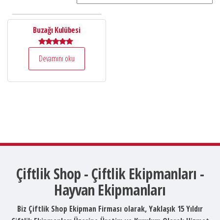
Buzağı Kulübesi
5 üzerinden
Devamını oku
5.00
oy aldı
Çiftlik Shop - Çiftlik Ekipmanları -
Hayvan Ekipmanları
Biz Çiftlik Shop Ekipman Firması olarak, Yaklaşık 15 Yıldır