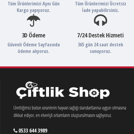
Tüm Ürünlerimizi Aynı Gün
Tüm Ürünlerimizi Ücretsiz
Kargo yapıyoruz.
İade yapabilirsiniz.
3D Ödeme
7/24 Destek Hizmeti
Güvenli Ödeme Sayfasında
365 gün 24 saat destek
ödeme alıyoruz.
sunuyoruz.
Ürettiğimiz bütün ürünlerin hayvan sağlığı standartlarına uygun olmasına
dikkat ediyor, en elverişli ortamların oluşturulmasını sağlıyoruz.
0533 644 3989