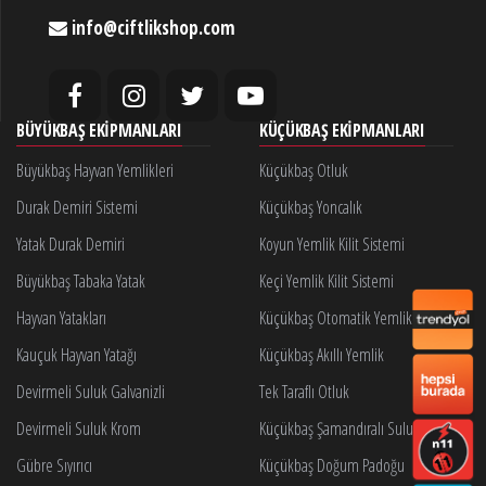
info@ciftlikshop.com
BÜYÜKBAŞ EKIPMANLARI
KÜÇÜKBAŞ EKIPMANLARI
Büyükbaş Hayvan Yemlikleri
Küçükbaş Otluk
Durak Demiri Sistemi
Küçükbaş Yoncalık
Yatak Durak Demiri
Koyun Yemlik Kilit Sistemi
Büyükbaş Tabaka Yatak
Keçi Yemlik Kilit Sistemi
Hayvan Yatakları
Küçükbaş Otomatik Yemlik Kilidi
Kauçuk Hayvan Yatağı
Küçükbaş Akıllı Yemlik
Devirmeli Suluk Galvanizli
Tek Taraflı Otluk
Devirmeli Suluk Krom
Küçükbaş Şamandıralı Suluk
Gübre Sıyırıcı
Küçükbaş Doğum Padoğu