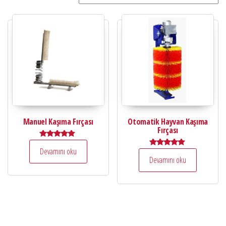
Manuel Kaşıma Fırçası
Otomatik Hayvan Kaşıma
Fırçası
5 üzerinden
Devamını oku
5.00
5 üzerinden
oy aldı
Devamını oku
5.00
oy aldı