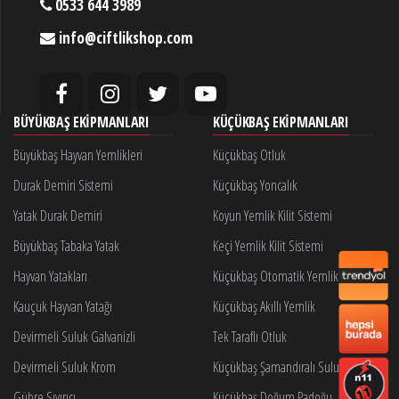
0533 644 3989
info@ciftlikshop.com
BÜYÜKBAŞ EKIPMANLARI
KÜÇÜKBAŞ EKIPMANLARI
Büyükbaş Hayvan Yemlikleri
Küçükbaş Otluk
Durak Demiri Sistemi
Küçükbaş Yoncalık
Yatak Durak Demiri
Koyun Yemlik Kilit Sistemi
Büyükbaş Tabaka Yatak
Keçi Yemlik Kilit Sistemi
Hayvan Yatakları
Küçükbaş Otomatik Yemlik Kilidi
Kauçuk Hayvan Yatağı
Küçükbaş Akıllı Yemlik
Devirmeli Suluk Galvanizli
Tek Taraflı Otluk
Devirmeli Suluk Krom
Küçükbaş Şamandıralı Suluk
Gübre Sıyırıcı
Küçükbaş Doğum Padoğu