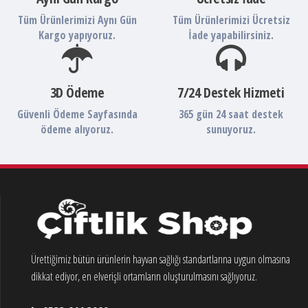
Tüm Ürünlerimizi Aynı Gün
Tüm Ürünlerimizi Ücretsiz
Kargo yapıyoruz.
İade yapabilirsiniz.
3D Ödeme
7/24 Destek Hizmeti
Güvenli Ödeme Sayfasında
365 gün 24 saat destek
ödeme alıyoruz.
sunuyoruz.
Ürettiğimiz bütün ürünlerin hayvan sağlığı standartlarına uygun olmasına
dikkat ediyor, en elverişli ortamların oluşturulmasını sağlıyoruz.