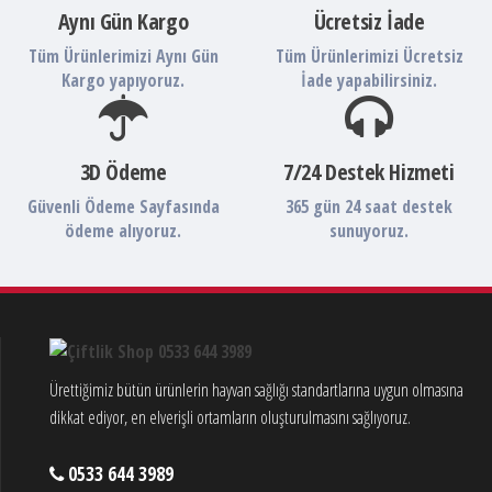
Aynı Gün Kargo
Ücretsiz İade
Tüm Ürünlerimizi Aynı Gün
Tüm Ürünlerimizi Ücretsiz
Kargo yapıyoruz.
İade yapabilirsiniz.
3D Ödeme
7/24 Destek Hizmeti
Güvenli Ödeme Sayfasında
365 gün 24 saat destek
ödeme alıyoruz.
sunuyoruz.
Ürettiğimiz bütün ürünlerin hayvan sağlığı standartlarına uygun olmasına
dikkat ediyor, en elverişli ortamların oluşturulmasını sağlıyoruz.
0533 644 3989