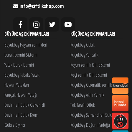
info@ciftlikshop.com
BÜYÜKBAŞ EKIPMANLARI
KÜÇÜKBAŞ EKIPMANLARI
Büyükbaş Hayvan Yemlikleri
Küçükbaş Otluk
Durak Demiri Sistemi
Küçükbaş Yoncalık
Yatak Durak Demiri
Koyun Yemlik Kilit Sistemi
Büyükbaş Tabaka Yatak
Keçi Yemlik Kilit Sistemi
Hayvan Yatakları
Küçükbaş Otomatik Yemlik Kilidi
Kauçuk Hayvan Yatağı
Küçükbaş Akıllı Yemlik
Devirmeli Suluk Galvanizli
Tek Taraflı Otluk
Devirmeli Suluk Krom
Küçükbaş Şamandıralı Suluk
Gübre Sıyırıcı
Küçükbaş Doğum Padoğu