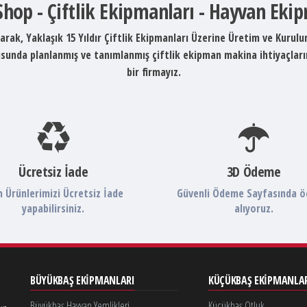
 Shop - Çiftlik Ekipmanları - Hayvan Eki
arak, Yaklaşık 15 Yıldır Çiftlik Ekipmanları Üzerine Üretim ve Kurul
ltusunda planlanmış ve tanımlanmış çiftlik ekipman makina ihtiyaçlar
bir firmayız.
Ücretsiz İade
3D Ödeme
 Ürünlerimizi Ücretsiz İade
Güvenli Ödeme Sayfasında 
yapabilirsiniz.
alıyoruz.
BÜYÜKBAŞ EKIPMANLARI
KÜÇÜKBAŞ EKIPMANLA
Büyükbaş Hayvan Yemlikleri
Küçükbaş Otluk