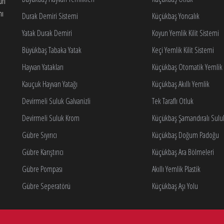
gun
nı
Durak Demiri Sistemi
Küçükbaş Yoncalık
Yatak Durak Demiri
Koyun Yemlik Kilit Sistemi
Büyükbaş Tabaka Yatak
Keçi Yemlik Kilit Sistemi
Hayvan Yatakları
Küçükbaş Otomatik Yemlik K
Kauçuk Hayvan Yatağı
Küçükbaş Akıllı Yemlik
Devirmeli Suluk Galvanizli
Tek Taraflı Otluk
Devirmeli Suluk Krom
Küçükbaş Şamandıralı Sulu
Gübre Sıyırıcı
Küçükbaş Doğum Padoğu
Gübre Karıştırıcı
Küçükbaş Ara Bölmeleri
Gübre Pompası
Akıllı Yemlik Plastik
Gübre Seperatörü
Küçükbaş Aşı Yolu