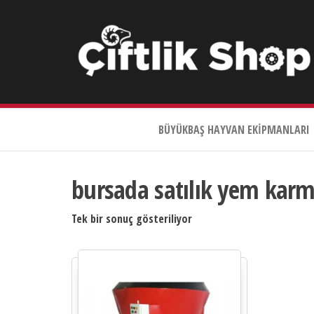
Çiftlik
Shop
BÜYÜKBAŞ HAYVAN EKIPMANLARI
0533
644
3989
bursada satılık yem kar
Tek bir sonuç gösteriliyor