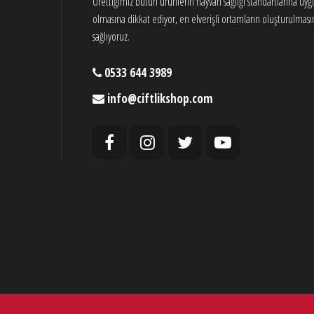
Ürettiğimiz bütün ürünlerin hayvan sağlığı standartlarına uy
olmasına dikkat ediyor, en elverişli ortamların oluşturulması
sağlıyoruz.
0533 644 3989
info@ciftlikshop.com