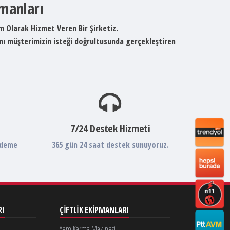
pmanları
um Olarak Hizmet Veren Bir Şirketiz.
ını müşterimizin isteği doğrultusunda gerçekleştiren
7/24 Destek Hizmeti
ödeme
365 gün 24 saat destek sunuyoruz.
RI
ÇIFTLIK EKIPMANLARI
Yem Karma Makinesi