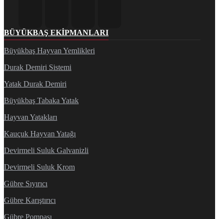
BÜYÜKBAŞ EKIPMANLARI
Büyükbaş Hayvan Yemlikleri
Durak Demiri Sistemi
Yatak Durak Demiri
Büyükbaş Tabaka Yatak
Hayvan Yatakları
Kauçuk Hayvan Yatağı
Devirmeli Suluk Galvanizli
Devirmeli Suluk Krom
Gübre Sıyırıcı
Gübre Karıştırıcı
Gübre Pompası