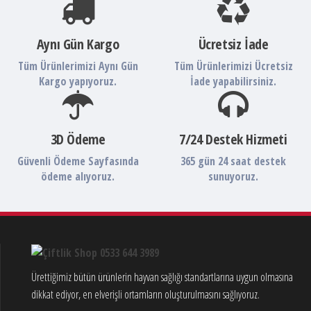
Aynı Gün Kargo
Ücretsiz İade
Tüm Ürünlerimizi Aynı Gün
Tüm Ürünlerimizi Ücretsiz
Kargo yapıyoruz.
İade yapabilirsiniz.
3D Ödeme
7/24 Destek Hizmeti
Güvenli Ödeme Sayfasında
365 gün 24 saat destek
ödeme alıyoruz.
sunuyoruz.
Ürettiğimiz bütün ürünlerin hayvan sağlığı standartlarına uygun olmasına
dikkat ediyor, en elverişli ortamların oluşturulmasını sağlıyoruz.