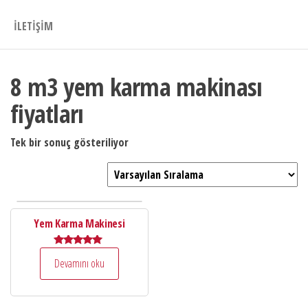
İLETIŞIM
8 m3 yem karma makinası
fiyatları
Tek bir sonuç gösteriliyor
Yem Karma Makinesi
5 üzerinden
Devamını oku
5.00
oy aldı