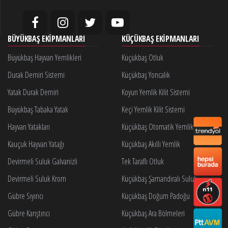
BÜYÜKBAŞ EKIPMANLARI
KÜÇÜKBAŞ EKIPMANLARI
Büyükbaş Hayvan Yemlikleri
Küçükbaş Otluk
Durak Demiri Sistemi
Küçükbaş Yoncalık
Yatak Durak Demiri
Koyun Yemlik Kilit Sistemi
Büyükbaş Tabaka Yatak
Keçi Yemlik Kilit Sistemi
Hayvan Yatakları
Küçükbaş Otomatik Yemlik Kilidi
Kauçuk Hayvan Yatağı
Küçükbaş Akıllı Yemlik
Devirmeli Suluk Galvanizli
Tek Taraflı Otluk
Devirmeli Suluk Krom
Küçükbaş Şamandıralı Suluk
Gübre Sıyırıcı
Küçükbaş Doğum Padoğu
Gübre Karıştırıcı
Küçükbaş Ara Bölmeleri