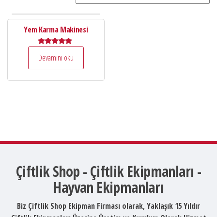
Yem Karma Makinesi
5 üzerinden
Devamını oku
5.00
oy aldı
Çiftlik Shop - Çiftlik Ekipmanları -
Hayvan Ekipmanları
Biz Çiftlik Shop Ekipman Firması olarak, Yaklaşık 15 Yıldır