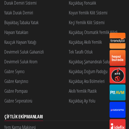
Durak Demiri Sistemi
Küçükbaş Yoncalık
Yatak Durak Demiri
Koyun Yemlik Kilit Sistemi
Büyükbaş Tabaka Yatak
Keçi Yemlik Kilit Sistemi
Hayvan Yatakları
Küçükbaş Otomatik Yemlik Kilidi
Kauçuk Hayvan Yatağı
Küçükbaş Akıllı Yemlik
Devirmeli Suluk Galvanizli
Tek Taraflı Otluk
Devirmeli Suluk Krom
Küçükbaş Şamandıralı Suluk
Gübre Sıyırıcı
Küçükbaş Doğum Padoğu
Gübre Karıştırıcı
Küçükbaş Ara Bölmeleri
Gübre Pompası
Akıllı Yemlik Plastik
Gübre Seperatörü
Küçükbaş Aşı Yolu
ÇIFTLIK EKIPMANLARI
Yem Karma Makinesi