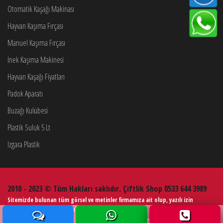
Otomatik Kaşağı Makinası
Hayvan Kaşıma Fırçası
Manuel Kaşıma Fırçası
İnek Kaşıma Makinesi
Hayvan Kaşağı Fiyatları
Padok Aparatı
Buzağı Kulübesi
Plastik Suluk 5 Lt
Izgara Plastik
2010 - 2023 © Tüm Hakları saklıdır. Çiftlik Shop 0533 644 3989
Sitemizde bulunan tüm görsel ve metinler firmamıza ait olup, yazılı izin
alınmadan kullanımı kesinlikle yasaktır.
Web Tasarım
Çiftlik Ekipmanları