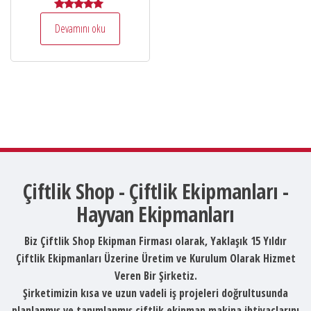
5 üzerinden
Devamını oku
5.00
oy aldı
Çiftlik Shop - Çiftlik Ekipmanları -
Hayvan Ekipmanları
Biz Çiftlik Shop Ekipman Firması olarak, Yaklaşık 15 Yıldır
Çiftlik Ekipmanları Üzerine Üretim ve Kurulum Olarak Hizmet
Veren Bir Şirketiz.
Şirketimizin kısa ve uzun vadeli iş projeleri doğrultusunda
planlanmış ve tanımlanmış çiftlik ekipman makina ihtiyaçlarını