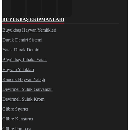
BÜYÜKBAŞ EKIPMANLARI
Büyükbaş Hayvan Yemlikleri
Durak Demiri Sistemi
Yatak Durak Demiri
Büyükbaş Tabaka Yatak
Hayvan Yatakları
Kauçuk Hayvan Yatağı
Devirmeli Suluk Galvanizli
Devirmeli Suluk Krom
Gübre Sıyırıcı
Gübre Karıştırıcı
Gübre Pompası