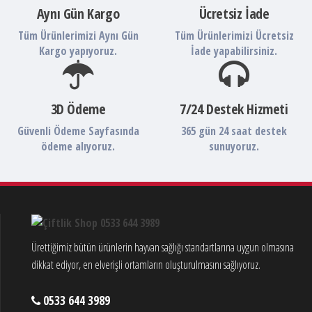
Aynı Gün Kargo
Ücretsiz İade
Tüm Ürünlerimizi Aynı Gün
Tüm Ürünlerimizi Ücretsiz
Kargo yapıyoruz.
İade yapabilirsiniz.
3D Ödeme
7/24 Destek Hizmeti
Güvenli Ödeme Sayfasında
365 gün 24 saat destek
ödeme alıyoruz.
sunuyoruz.
Ürettiğimiz bütün ürünlerin hayvan sağlığı standartlarına uygun olmasına
dikkat ediyor, en elverişli ortamların oluşturulmasını sağlıyoruz.
0533 644 3989