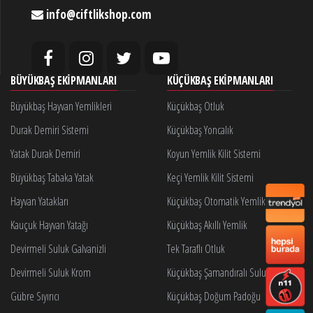
info@ciftlikshop.com
BÜYÜKBAŞ EKIPMANLARI
KÜÇÜKBAŞ EKIPMANLARI
Büyükbaş Hayvan Yemlikleri
Küçükbaş Otluk
Durak Demiri Sistemi
Küçükbaş Yoncalık
Yatak Durak Demiri
Koyun Yemlik Kilit Sistemi
Büyükbaş Tabaka Yatak
Keçi Yemlik Kilit Sistemi
Hayvan Yatakları
Küçükbaş Otomatik Yemlik Kilidi
Kauçuk Hayvan Yatağı
Küçükbaş Akıllı Yemlik
Devirmeli Suluk Galvanizli
Tek Taraflı Otluk
Devirmeli Suluk Krom
Küçükbaş Şamandıralı Suluk
Gübre Sıyırıcı
Küçükbaş Doğum Padoğu