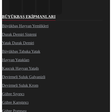
BÜYÜKBAŞ EKIPMANLARI
Büyükbaş Hayvan Yemlikleri
Durak Demiri Sistemi
Yatak Durak Demiri
Büyükbaş Tabaka Yatak
Hayvan Yatakları
Kauçuk Hayvan Yatağı
Devirmeli Suluk Galvanizli
Devirmeli Suluk Krom
Gübre Sıyırıcı
Gübre Karıştırıcı
Gübre Pompası