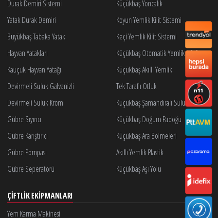
Durak Demiri Sistemi
Küçükbaş Yoncalık
Yatak Durak Demiri
Koyun Yemlik Kilit Sistemi
Büyükbaş Tabaka Yatak
Keçi Yemlik Kilit Sistemi
Hayvan Yatakları
Küçükbaş Otomatik Yemlik Kilidi
Kauçuk Hayvan Yatağı
Küçükbaş Akıllı Yemlik
Devirmeli Suluk Galvanizli
Tek Taraflı Otluk
Devirmeli Suluk Krom
Küçükbaş Şamandıralı Suluk
Gübre Sıyırıcı
Küçükbaş Doğum Padoğu
Gübre Karıştırıcı
Küçükbaş Ara Bölmeleri
Gübre Pompası
Akıllı Yemlik Plastik
Gübre Seperatörü
Küçükbaş Aşı Yolu
ÇIFTLIK EKIPMANLARI
Yem Karma Makinesi