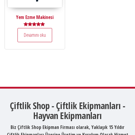
Yem Ezme Makinesi
5 üzerinden
Devamını oku
5.00
oy aldı
Çiftlik Shop - Çiftlik Ekipmanları -
Hayvan Ekipmanları
Biz Çiftlik Shop Ekipman Firması olarak, Yaklaşık 15 Yıldır
Çiftlik Ekipmanları Üzerine Üretim ve Kurulum Olarak Hizmet