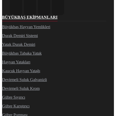
BÜYÜKBAŞ EKIPMANLARI
Büyükbaş Hayvan Yemlikleri
Durak Demiri Sistemi
Yatak Durak Demiri
Büyükbaş Tabaka Yatak
Hayvan Yatakları
Kauçuk Hayvan Yatağı
Devirmeli Suluk Galvanizli
Devirmeli Suluk Krom
Gübre Sıyırıcı
Gübre Karıştırıcı
Gübre Pompası