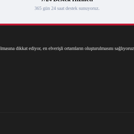
365 gün 24 saat destek sunuyoruz.
masına dikkat ediyor, en elverişli ortamların oluşturulmasını sağlıyoruz