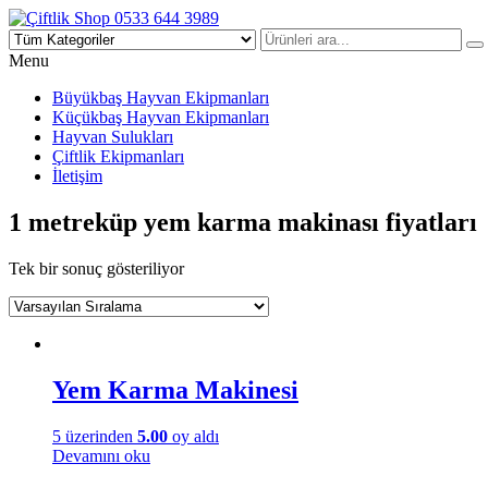
Çiftlik Shop 0533 644 3989
Menu
Büyükbaş Hayvan Ekipmanları
Küçükbaş Hayvan Ekipmanları
Hayvan Sulukları
Çiftlik Ekipmanları
İletişim
1 metreküp yem karma makinası fiyatları
Tek bir sonuç gösteriliyor
Yem Karma Makinesi
5 üzerinden
5.00
oy aldı
Devamını oku