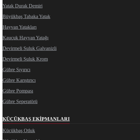
Yatak Durak Demiri
Büyükbaş Tabaka Yatak
Hayvan Yatakları
Kauçuk Hayvan Yatağı
Devirmeli Suluk Galvanizli
Devirmeli Suluk Krom
Gübre Sıyırıcı
Gübre Karıştırıcı
Gübre Pompası
Gübre Seperatörü
KÜÇÜKBAŞ EKIPMANLARI
Küçükbaş Otluk