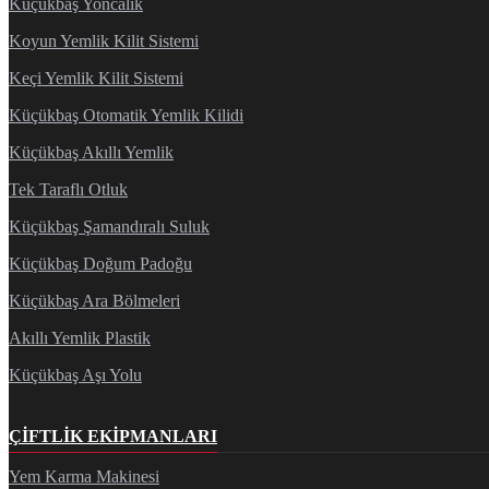
Küçükbaş Yoncalık
Koyun Yemlik Kilit Sistemi
Keçi Yemlik Kilit Sistemi
Küçükbaş Otomatik Yemlik Kilidi
Küçükbaş Akıllı Yemlik
Tek Taraflı Otluk
Küçükbaş Şamandıralı Suluk
Küçükbaş Doğum Padoğu
Küçükbaş Ara Bölmeleri
Akıllı Yemlik Plastik
Küçükbaş Aşı Yolu
ÇIFTLIK EKIPMANLARI
Yem Karma Makinesi